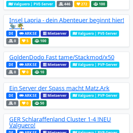
Valguero | PVE-Server
446
272
100
Insel Lapria - dein Abenteuer beginnt hier!
🦤🌴
DE
ARK:SE
Mietserver
Valguero | PVE-Server
0
5
100
GoldenDodo Fast tame/Stackmod/x50
DE
ARK:SE
Mietserver
Valguero | PVP-Server
0
0
10
Ein Server der Spass macht Matz.Ark
DE
ARK:SE
Mietserver
Valguero | PVP-Server
0
0
50
GER Schlaraffenland Cluster 1-4 !NEU
Valguero!
DE
ARK:SE
Mietserver
Valguero | PVP-Server