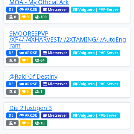
MOA - My Official Ark
DE
ARK:SE
Mietserver
Valguero | PVP-Server
0
0
100
SMOORESPVP
/XP4/-/4XHARVEST/-/2XTAMING/-/AutoEng
ram
DE
ARK:SE
Mietserver
Valguero | PVP-Server
0
1
64
@Raid Of Destiny
DE
ARK:SE
Mietserver
Valguero | PVP-Server
0
0
1
Die 2 lustigen 3
DE
ARK:SE
Mietserver
Valguero | PVE-Server
0
0
10