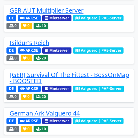
GER-AUT Multiplier Server
DE
ARK:SE
Mietserver
Valguero | PVE-Server
0
0
10
Isildur's Reich
DE
ARK:SE
Mietserver
Valguero | PVE-Server
0
0
20
[GER] Survival Of The Fittest - BossOnMap
- BOOSTED
DE
ARK:SE
Mietserver
Valguero | PVP-Server
0
0
20
German Ark Valguero 44
DE
ARK:SE
Mietserver
Valguero | PVE-Server
0
0
10