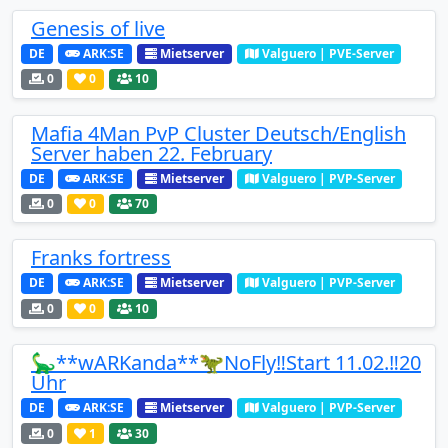
Genesis of live
DE
ARK:SE
Mietserver
Valguero | PVE-Server
0
0
10
Mafia 4Man PvP Cluster Deutsch/English
Server haben 22. February
DE
ARK:SE
Mietserver
Valguero | PVP-Server
0
0
70
Franks fortress
DE
ARK:SE
Mietserver
Valguero | PVP-Server
0
0
10
🦕**wARKanda**🦖NoFly‼️Start 11.02.‼️20
Uhr
DE
ARK:SE
Mietserver
Valguero | PVP-Server
0
1
30