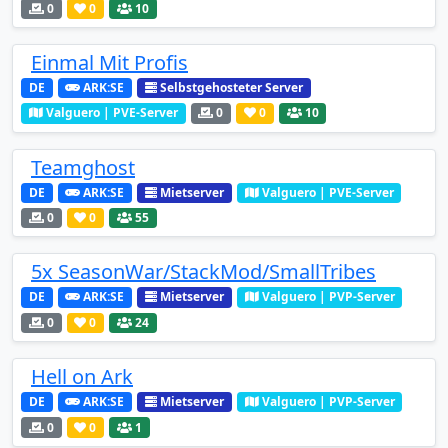
0
0
10
Einmal Mit Profis
DE
ARK:SE
Selbstgehosteter Server
Valguero | PVE-Server
0
0
10
Teamghost
DE
ARK:SE
Mietserver
Valguero | PVE-Server
0
0
55
5x SeasonWar/StackMod/SmallTribes
DE
ARK:SE
Mietserver
Valguero | PVP-Server
0
0
24
Hell on Ark
DE
ARK:SE
Mietserver
Valguero | PVP-Server
0
0
1