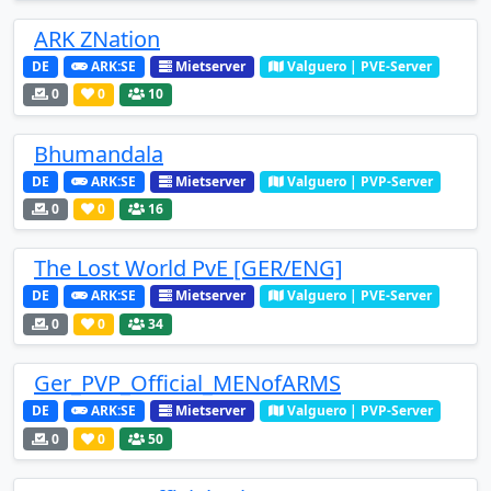
ARK ZNation
DE
ARK:SE
Mietserver
Valguero | PVE-Server
0
0
10
Bhumandala
DE
ARK:SE
Mietserver
Valguero | PVP-Server
0
0
16
The Lost World PvE [GER/ENG]
DE
ARK:SE
Mietserver
Valguero | PVE-Server
0
0
34
Ger_PVP_Official_MENofARMS
DE
ARK:SE
Mietserver
Valguero | PVP-Server
0
0
50