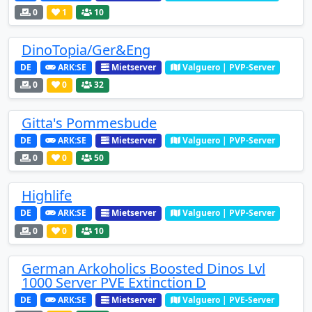
0
1
10
DinoTopia/Ger&Eng
DE
ARK:SE
Mietserver
Valguero | PVP-Server
0
0
32
Gitta's Pommesbude
DE
ARK:SE
Mietserver
Valguero | PVP-Server
0
0
50
Highlife
DE
ARK:SE
Mietserver
Valguero | PVP-Server
0
0
10
German Arkoholics Boosted Dinos Lvl
1000 Server PVE Extinction D
DE
ARK:SE
Mietserver
Valguero | PVE-Server