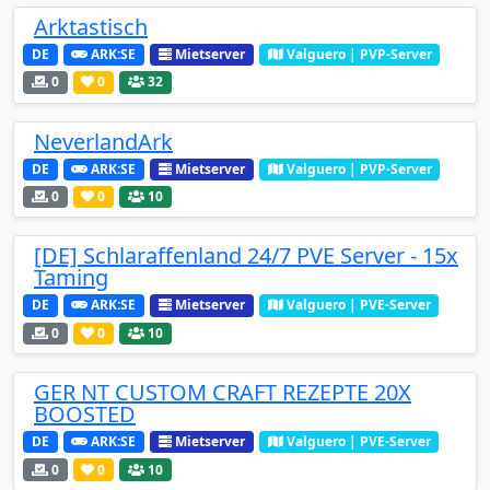
Arktastisch
DE
ARK:SE
Mietserver
Valguero | PVP-Server
0
0
32
NeverlandArk
DE
ARK:SE
Mietserver
Valguero | PVP-Server
0
0
10
[DE] Schlaraffenland 24/7 PVE Server - 15x
Taming
DE
ARK:SE
Mietserver
Valguero | PVE-Server
0
0
10
GER NT CUSTOM CRAFT REZEPTE 20X
BOOSTED
DE
ARK:SE
Mietserver
Valguero | PVE-Server
0
0
10