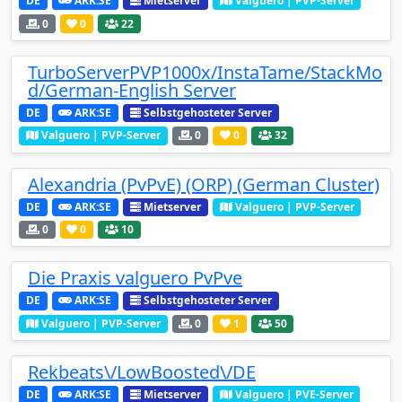
DE
ARK:SE
Mietserver
Valguero | PVP-Server
0
0
22
TurboServerPVP1000x/InstaTame/StackMo
d/German-English Server
DE
ARK:SE
Selbstgehosteter Server
Valguero | PVP-Server
0
0
32
Alexandria (PvPvE) (ORP) (German Cluster)
DE
ARK:SE
Mietserver
Valguero | PVP-Server
0
0
10
Die Praxis valguero PvPve
DE
ARK:SE
Selbstgehosteter Server
Valguero | PVP-Server
0
1
50
Rekbeats\/LowBoosted\/DE
DE
ARK:SE
Mietserver
Valguero | PVE-Server