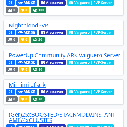
DE
ARK:SE
Mietserver
Valguero | PVP-Server
0
0
100
NightbloodPvP
DE
ARK:SE
Mietserver
Valguero | PVP-Server
0
0
30
PowerUp Community ARK Valguero Server
DE
ARK:SE
Mietserver
Valguero | PVP-Server
0
0
10
Mimimi of ark
DE
ARK:SE
Mietserver
Valguero | PVP-Server
0
0
20
(Ger)25xBOOSTED/STACKMOD/INSTANTT
AME/4xCLUSTER