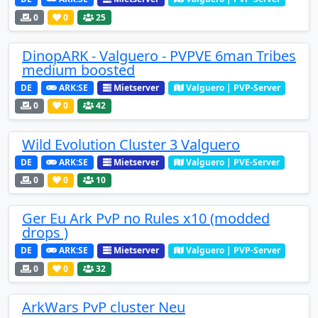
0
0
25
DinopARK - Valguero - PVPVE 6man Tribes
medium boosted
DE
ARK:SE
Mietserver
Valguero | PVP-Server
0
0
42
Wild Evolution Cluster 3 Valguero
DE
ARK:SE
Mietserver
Valguero | PVE-Server
0
0
10
Ger Eu Ark PvP no Rules x10 (modded
drops )
DE
ARK:SE
Mietserver
Valguero | PVP-Server
0
0
32
ArkWars PvP cluster Neu