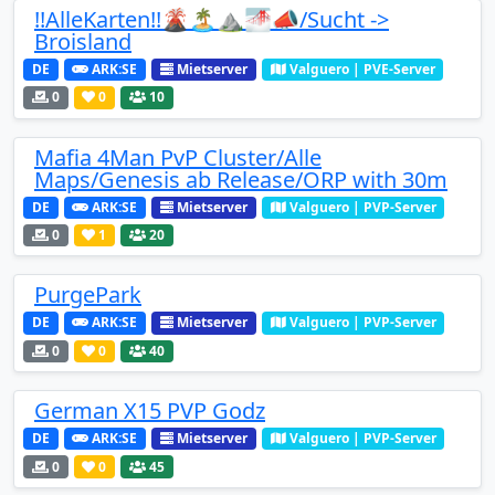
!!AlleKarten!!🌋🏝⛰🌁📣/Sucht ->
Broisland
DE
ARK:SE
Mietserver
Valguero | PVE-Server
0
0
10
Mafia 4Man PvP Cluster/Alle
Maps/Genesis ab Release/ORP with 30m
DE
ARK:SE
Mietserver
Valguero | PVP-Server
0
1
20
PurgePark
DE
ARK:SE
Mietserver
Valguero | PVP-Server
0
0
40
German X15 PVP Godz
DE
ARK:SE
Mietserver
Valguero | PVP-Server
0
0
45