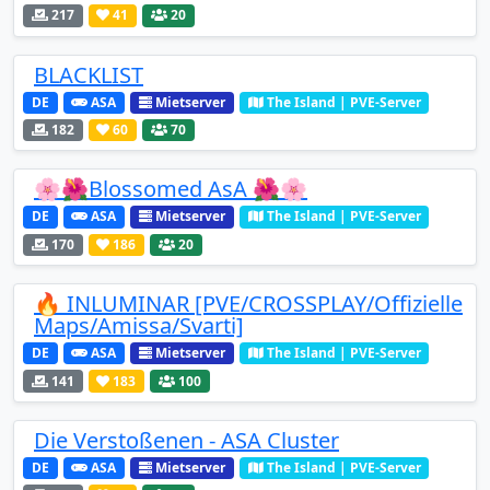
217
41
20
BLACKLIST
DE
ASA
Mietserver
The Island | PVE-Server
182
60
70
🌸🌺Blossomed AsA 🌺🌸
DE
ASA
Mietserver
The Island | PVE-Server
170
186
20
🔥 INLUMINAR [PVE/CROSSPLAY/Offizielle
Maps/Amissa/Svarti]
DE
ASA
Mietserver
The Island | PVE-Server
141
183
100
Die Verstoßenen - ASA Cluster
DE
ASA
Mietserver
The Island | PVE-Server