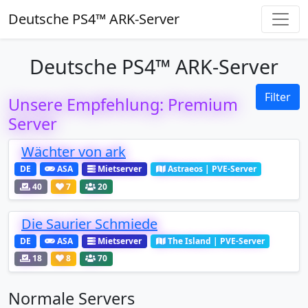
Deutsche PS4™ ARK-Server
Deutsche PS4™ ARK-Server
Filter
Unsere Empfehlung: Premium
Server
Wächter von ark
DE
ASA
Mietserver
Astraeos | PVE-Server
40
7
20
Die Saurier Schmiede
DE
ASA
Mietserver
The Island | PVE-Server
18
8
70
Normale Servers