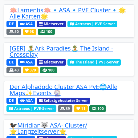
🪷Lamentis🪷🔹️ASA🔹PVE Cluster🔹🌟
Alle Karten🌟
DE
ASA
Mietserver
Astraeos | PVE-Server
50
98
100
[GER] 🏝️Ark Paradies🏝️ The Island -
Crossplay
DE
ASA
Mietserver
The Island | PVE-Server
43
379
100
Der Alphadodo Cluster ASA PvE🌐Alle
Maps✨Events 🎡
DE
ASA
Selbstgehosteter Server
Astraeos | PVE-Server
39
11
100
🐦‍⬛Miridian🐺 ASA- Cluster/
⭐Langzeitserver⭐