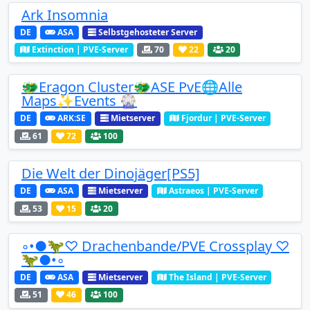
Ark Insomnia
DE
ASA
Selbstgehosteter Server
Extinction | PVE-Server
70
22
20
🐲Eragon Cluster🐲ASE PvE🌐Alle
Maps✨Events 🎡
DE
ARK:SE
Mietserver
Fjordur | PVE-Server
61
72
100
Die Welt der Dinojäger[PS5]
DE
ASA
Mietserver
Astraeos | PVE-Server
53
15
20
◦•●🦖♡ Drachenbande/PVE Crossplay ♡
🦖●•◦
DE
ASA
Mietserver
The Island | PVE-Server
51
46
100