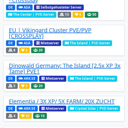
- Crossplay
DE
ASA
Selbstgehosteter Server
The Center | PVE-Server
13
4
50
EU | Vikingard Cluster PVE/PVP
[CROSSPLAY]
DE
ASA
Mietserver
The Island | PVE-Server
8
3
20
Dinowald Germany: The Island [2.5x XP 3x
Tame] PVE1
DE
ARK:SE
Mietserver
The Island | PVE-Server
5
3
20
Elementia / 3X XP/ 5X FARM/ 20X ZUCHT
DE
ARK:SE
Mietserver
Crystal Isles | PVE-Server
4
43
10