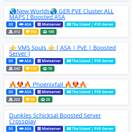
🌏New Worlds🌏 GER PVE Cluster ALL
MAPS I Boosted ASA
DE
ASA
Mietserver
The Island | PVE-Server
312
764
100
⚜️ VMS Souls ⚜️ [ ASA | PvE | Boosted
Server ]
DE
ASA
Mietserver
The Island | PVE-Server
242
179
70
🔥🐦‍🔥🔥 Phoenixfall 🔥🐦‍🔥🔥
DE
ASA
Mietserver
The Island | PVE-Server
222
39
20
Dunkles Schicksal Boosted Server
Crossplay
DE
ASA
Mietserver
The Island | PVE-Server