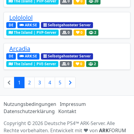
The Island | PVP-Server
0
0
20
Lolololol
DE
ARK:SE
Selbstgehosteter Server
The Island | PVP-Server
0
0
2
Arcadia
DE
ARK:SE
Selbstgehosteter Server
The Island | PVE-Server
0
0
2
1
2
3
4
5
Nutzungsbedingungen
Impressum
Datenschutzerklärung
Kontakt
Copyright © 2026 Deutsche PS4™ ARK-Server. Alle
Rechte vorbehalten. Entwickelt mit ♥ von
ARK
FORUM