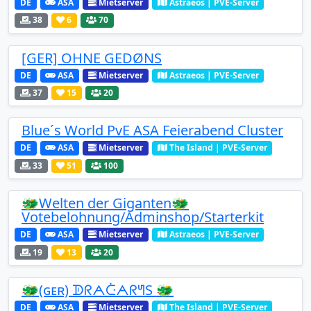
DE
ASA
Mietserver
Astraeos | PVE-Server
38
6
70
[GER] OHNE GEDØNS
DE
ASA
Mietserver
Astraeos | PVE-Server
37
15
20
Blue´s World PvE ASA Feierabend Cluster
DE
ASA
Mietserver
The Island | PVE-Server
33
51
100
🐲Welten der Giganten🐲
Votebelohnung/Adminshop/Starterkit
DE
ASA
Mietserver
Astraeos | PVE-Server
19
13
20
🐲(ɢᴇʀ) ᗫᖇᗅᑤᗅᖇᖻS 🐲
DE
ASA
Mietserver
The Island | PVE-Server