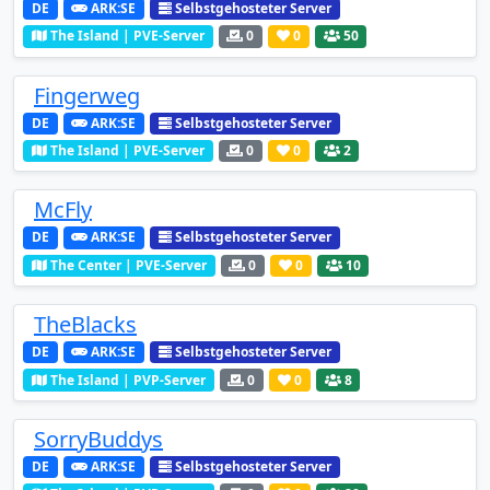
DE
ARK:SE
Selbstgehosteter Server
The Island | PVE-Server
0
0
50
Fingerweg
DE
ARK:SE
Selbstgehosteter Server
The Island | PVE-Server
0
0
2
McFly
DE
ARK:SE
Selbstgehosteter Server
The Center | PVE-Server
0
0
10
TheBlacks
DE
ARK:SE
Selbstgehosteter Server
The Island | PVP-Server
0
0
8
SorryBuddys
DE
ARK:SE
Selbstgehosteter Server