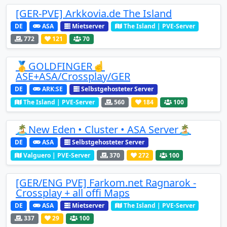
[GER-PVE] Arkkovia.de The Island
DE
ASA
Mietserver
The Island | PVE-Server
772
121
70
🥇GOLDFINGER☝️
ASE+ASA/Crossplay/GER
DE
ARK:SE
Selbstgehosteter Server
The Island | PVE-Server
560
184
100
🏝️New Eden • Cluster • ASA Server🏝️
DE
ASA
Selbstgehosteter Server
Valguero | PVE-Server
370
272
100
[GER/ENG PVE] Farkom.net Ragnarok -
Crossplay + all offi Maps
DE
ASA
Mietserver
The Island | PVE-Server
337
29
100