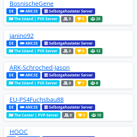
BosnischeGene
DE
ARK:SE
Selbstgehosteter Server
The Island | PVE-Server
0
0
20
janino92
DE
ARK:SE
Selbstgehosteter Server
The Island | PVE-Server
0
0
12
ARK-Schroched-Jason
DE
ARK:SE
Selbstgehosteter Server
The Island | PVE-Server
0
1
8
EU-PS4Fuchsbau88
DE
ARK:SE
Selbstgehosteter Server
The Center | PVP-Server
0
0
10
HOOC