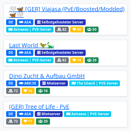
🤍🦋 [GER] Viajasa (PvE/Boosted/Modded)
🦋🤍
DE
ASA
Selbstgehosteter Server
Astraeos | PVE-Server
82
68
50
Last World 🦖🦕
DE
ASA
Selbstgehosteter Server
Astraeos | PVE-Server
82
14
20
Dino Zucht & Aufbau GmbH
DE
ARK:SE
Mietserver
The Island | PVE-Server
72
14
10
(GER) Tree of Life - PvE
DE
ASA
Mietserver
Astraeos | PVE-Server
72
11
20