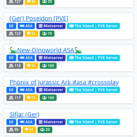
127
45
20
[Ger] Poseidon [PVE]
DE
ASA
Mietserver
The Island | PVE-Server
123
25
70
🦕New-Dinoworld ASA🦕
DE
ASA
Mietserver
The Island | PVE-Server
118
24
100
Phönix of Jurassic Ark #asa #crossplay
DE
ASA
Mietserver
The Island | PVE-Server
117
75
100
Sifjar (Ger)
DE
ASA
Mietserver
The Island | PVE-Server
99
51
20