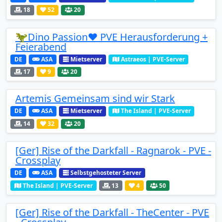
18
52
20
🦖Dino Passion❤️ PVE Herausforderung +
Feierabend
DE
ASA
Mietserver
Astraeos | PVE-Server
17
9
20
Artemis Gemeinsam sind wir Stark
DE
ASA
Mietserver
The Island | PVE-Server
14
32
20
[Ger] Rise of the Darkfall - Ragnarok - PVE -
Crossplay
DE
ASA
Selbstgehosteter Server
The Island | PVE-Server
13
4
50
[Ger] Rise of the Darkfall - TheCenter - PVE