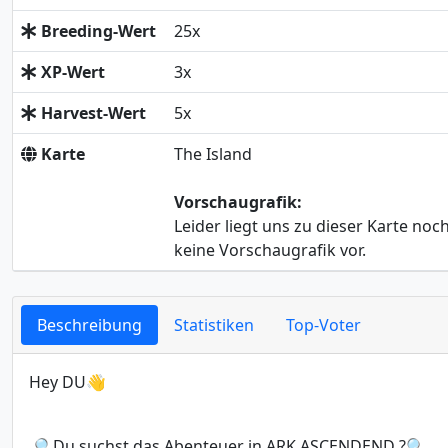
Breeding-Wert
25x
XP-Wert
3x
Harvest-Wert
5x
Karte
The Island
Vorschaugrafik:
Leider liegt uns zu dieser Karte noc
keine Vorschaugrafik vor.
Beschreibung
Statistiken
Top-Voter
Hey DU👋
🔎 Du suchst das Abenteuer in ARK ASCENDEND ?🔍