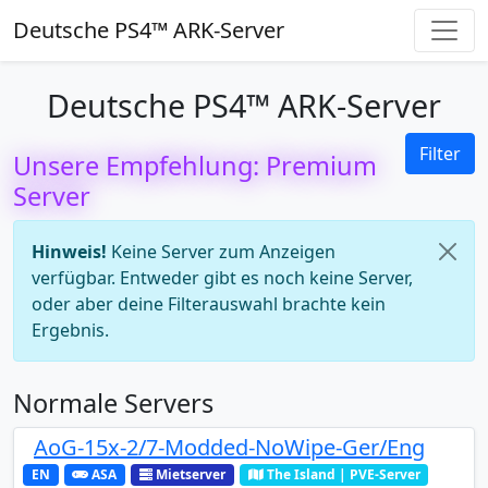
Deutsche PS4™ ARK-Server
Deutsche PS4™ ARK-Server
Filter
Unsere Empfehlung: Premium
Server
Hinweis!
Keine Server zum Anzeigen
verfügbar. Entweder gibt es noch keine Server,
oder aber deine Filterauswahl brachte kein
Ergebnis.
Normale Servers
AoG-15x-2/7-Modded-NoWipe-Ger/Eng
EN
ASA
Mietserver
The Island | PVE-Server