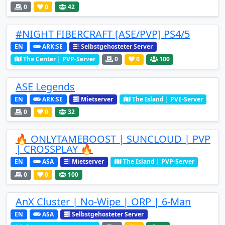
0
0
42
#NIGHT FIBERCRAFT [ASE/PVP] PS4/5
EN
ARK:SE
Selbstgehosteter Server
The Center | PVP-Server
0
0
100
ASE Legends
EN
ARK:SE
Mietserver
The Island | PVE-Server
0
0
32
🔥 ONLYTAMEBOOST | SUNCLOUD | PVP
| CROSSPLAY 🔥
EN
ASA
Mietserver
The Island | PVP-Server
0
0
100
AnX Cluster | No-Wipe | ORP | 6-Man
EN
ASA
Selbstgehosteter Server