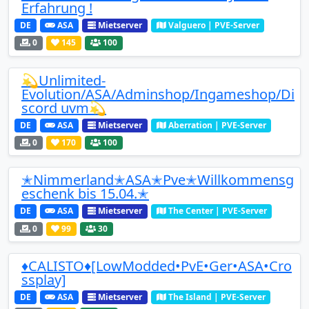
Erfahrung !
DE
ASA
Mietserver
Valguero | PVE-Server
0
145
100
💫Unlimited-
Evolution/ASA/Adminshop/Ingameshop/Di
scord uvm💫
DE
ASA
Mietserver
Aberration | PVE-Server
0
170
100
✭Nimmerland✭ASA✭Pve✭Willkommensg
eschenk bis 15.04.✭
DE
ASA
Mietserver
The Center | PVE-Server
0
99
30
♦️CALISTO♦️[LowModded•PvE•Ger•ASA•Cro
ssplay]
DE
ASA
Mietserver
The Island | PVE-Server