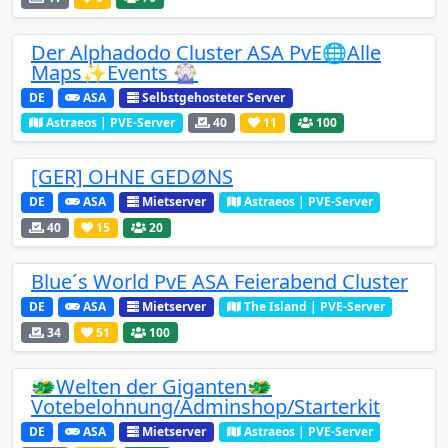
Der Alphadodo Cluster ASA PvE🌐Alle
Maps✨Events 🎡
DE
ASA
Selbstgehosteter Server
Astraeos | PVE-Server
40
11
100
[GER] OHNE GEDØNS
DE
ASA
Mietserver
Astraeos | PVE-Server
40
15
20
Blue´s World PvE ASA Feierabend Cluster
DE
ASA
Mietserver
The Island | PVE-Server
34
51
100
🐲Welten der Giganten🐲
Votebelohnung/Adminshop/Starterkit
DE
ASA
Mietserver
Astraeos | PVE-Server