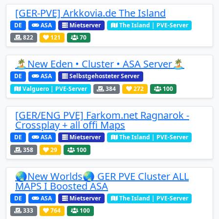
[GER-PVE] Arkkovia.de The Island
DE
ASA
Mietserver
The Island | PVE-Server
822
121
70
🏝️New Eden • Cluster • ASA Server🏝️
DE
ASA
Selbstgehosteter Server
Valguero | PVE-Server
384
272
100
[GER/ENG PVE] Farkom.net Ragnarok -
Crossplay + all offi Maps
DE
ASA
Mietserver
The Island | PVE-Server
358
29
100
🌏New Worlds🌏 GER PVE Cluster ALL
MAPS I Boosted ASA
DE
ASA
Mietserver
The Island | PVE-Server
333
764
100