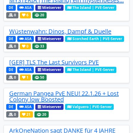
MYSTERIA [The Island] ein mysterioeses...
DE
ASA
Mietserver
The Island | PVE-Server
0
6
20
Wüstenwahn: Dinos, Dampf & Duelle
DE
ASA
Mietserver
Scorched Earth | PVE-Server
0
0
33
[GER] TLS The Last Survivors PVE
DE
ASA
Mietserver
The Island | PVE-Server
0
1
50
German Pangea PvE NEU! 22.1.26 + Lost
Colony low Boosted
DE
ASA
Mietserver
Valguero | PVE-Server
0
21
20
ArkOneNation sagt DANKE für 4 JAHRE