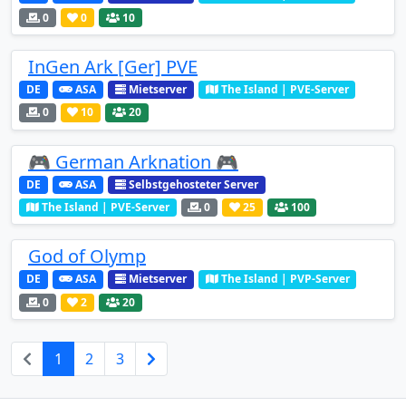
0
0
10
InGen Ark [Ger] PVE
DE
ASA
Mietserver
The Island | PVE-Server
0
10
20
🎮 German Arknation 🎮
DE
ASA
Selbstgehosteter Server
The Island | PVE-Server
0
25
100
God of Olymp
DE
ASA
Mietserver
The Island | PVP-Server
0
2
20
1
2
3