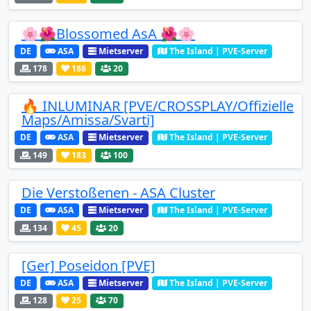
🌸🌺Blossomed AsA 🌺🌸
DE
ASA
Mietserver
The Island | PVE-Server
178
186
20
🔥 INLUMINAR [PVE/CROSSPLAY/Offizielle
Maps/Amissa/Svarti]
DE
ASA
Mietserver
The Island | PVE-Server
149
183
100
Die Verstoßenen - ASA Cluster
DE
ASA
Mietserver
The Island | PVE-Server
134
45
20
[Ger] Poseidon [PVE]
DE
ASA
Mietserver
The Island | PVE-Server
128
25
70