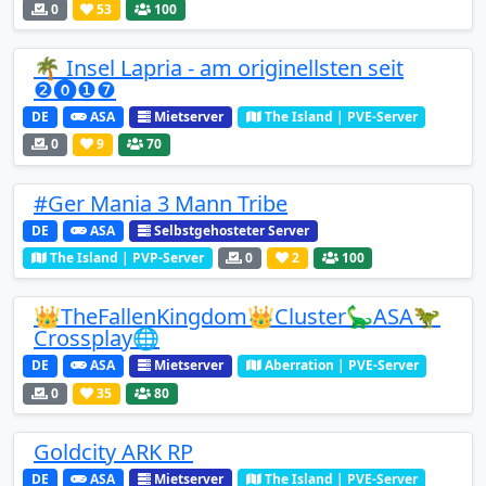
0
53
100
🌴 Insel Lapria - am originellsten seit
❷⓿❶❼
DE
ASA
Mietserver
The Island | PVE-Server
0
9
70
#Ger Mania 3 Mann Tribe
DE
ASA
Selbstgehosteter Server
The Island | PVP-Server
0
2
100
👑TheFallenKingdom👑Cluster🦕ASA🦖
Crossplay🌐
DE
ASA
Mietserver
Aberration | PVE-Server
0
35
80
Goldcity ARK RP
DE
ASA
Mietserver
The Island | PVE-Server