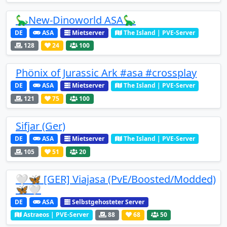
🦕New-Dinoworld ASA🦕
DE
ASA
Mietserver
The Island | PVE-Server
128
24
100
Phönix of Jurassic Ark #asa #crossplay
DE
ASA
Mietserver
The Island | PVE-Server
121
75
100
Sifjar (Ger)
DE
ASA
Mietserver
The Island | PVE-Server
105
51
20
🤍🦋 [GER] Viajasa (PvE/Boosted/Modded)
🦋🤍
DE
ASA
Selbstgehosteter Server
Astraeos | PVE-Server
88
68
50