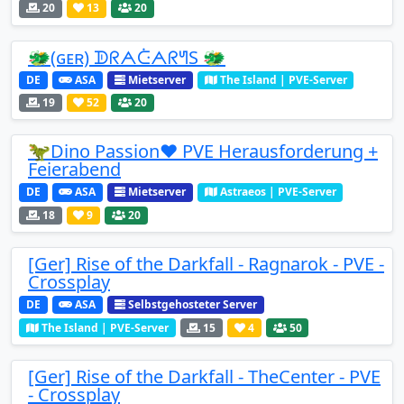
20
13
20
🐲(ɢᴇʀ) ᗫᖇᗅᑤᗅᖇᖻS 🐲
DE
ASA
Mietserver
The Island | PVE-Server
19
52
20
🦖Dino Passion❤️ PVE Herausforderung +
Feierabend
DE
ASA
Mietserver
Astraeos | PVE-Server
18
9
20
[Ger] Rise of the Darkfall - Ragnarok - PVE -
Crossplay
DE
ASA
Selbstgehosteter Server
The Island | PVE-Server
15
4
50
[Ger] Rise of the Darkfall - TheCenter - PVE
- Crossplay