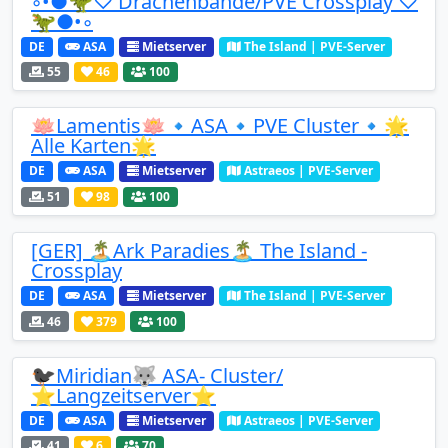
◦•●🦖♡ Drachenbande/PVE Crossplay ♡
🦖●•◦
DE
ASA
Mietserver
The Island | PVE-Server
55
46
100
🪷Lamentis🪷🔹️ASA🔹PVE Cluster🔹🌟
Alle Karten🌟
DE
ASA
Mietserver
Astraeos | PVE-Server
51
98
100
[GER] 🏝️Ark Paradies🏝️ The Island -
Crossplay
DE
ASA
Mietserver
The Island | PVE-Server
46
379
100
🐦‍⬛Miridian🐺 ASA- Cluster/
⭐Langzeitserver⭐
DE
ASA
Mietserver
Astraeos | PVE-Server
41
6
70