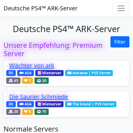
Deutsche PS4™ ARK-Server
Deutsche PS4™ ARK-Server
Filter
Unsere Empfehlung: Premium
Server
Wächter von ark
DE
ASA
Mietserver
Astraeos | PVE-Server
43
7
20
Die Saurier Schmiede
DE
ASA
Mietserver
The Island | PVE-Server
20
8
70
Normale Servers