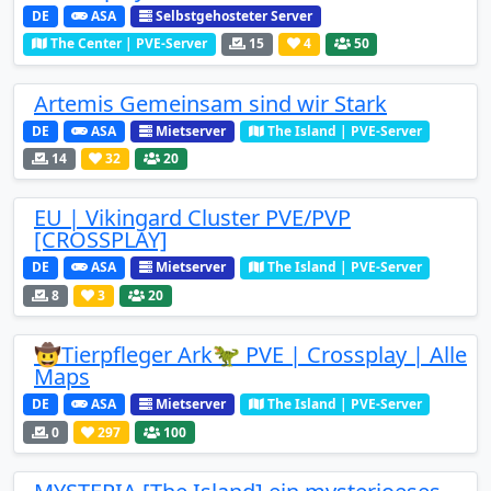
DE
ASA
Selbstgehosteter Server
The Center | PVE-Server
15
4
50
Artemis Gemeinsam sind wir Stark
DE
ASA
Mietserver
The Island | PVE-Server
14
32
20
EU | Vikingard Cluster PVE/PVP
[CROSSPLAY]
DE
ASA
Mietserver
The Island | PVE-Server
8
3
20
🤠Tierpfleger Ark🦖 PVE | Crossplay | Alle
Maps
DE
ASA
Mietserver
The Island | PVE-Server
0
297
100