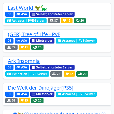
Last World 🦖🦕
DE
ASA
Selbstgehosteter Server
Astraeos | PVE-Server
87
15
20
(GER) Tree of Life - PvE
DE
ASA
Mietserver
Astraeos | PVE-Server
79
11
20
Ark Insomnia
DE
ASA
Selbstgehosteter Server
Extinction | PVE-Server
76
22
20
Die Welt der Dinojäger[PS5]
DE
ASA
Mietserver
Astraeos | PVE-Server
58
15
20