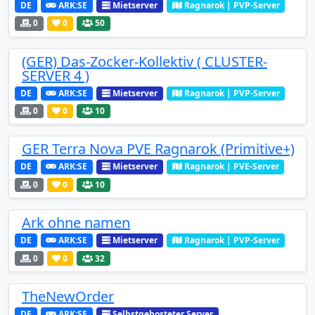
DE
ARK:SE
Mietserver
Ragnarok | PVP-Server
0
0
50
(GER) Das-Zocker-Kollektiv ( CLUSTER-
SERVER 4 )
DE
ARK:SE
Mietserver
Ragnarok | PVP-Server
0
0
10
GER Terra Nova PVE Ragnarok (Primitive+)
DE
ARK:SE
Mietserver
Ragnarok | PVE-Server
0
0
10
Ark ohne namen
DE
ARK:SE
Mietserver
Ragnarok | PVP-Server
0
0
32
TheNewOrder
DE
ARK:SE
Selbstgehosteter Server