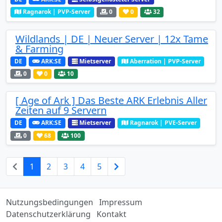
Ragnarok | PVP-Server
0
0
32
Wildlands | DE | Neuer Server | 12x Tame
& Farming
DE
ARK:SE
Mietserver
Aberration | PVP-Server
0
0
10
[ Age of Ark ] Das Beste ARK Erlebnis Aller
Zeiten auf 9 Servern
DE
ARK:SE
Mietserver
Ragnarok | PVE-Server
0
68
100
1
2
3
4
5
Nutzungsbedingungen
Impressum
Datenschutzerklärung
Kontakt