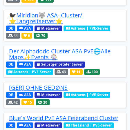
🐦‍⬛Miridian🐺 ASA- Cluster/
⭐Langzeitserver⭐
DE
ASA
Mietserver
Astraeos | PVE-Server
44
6
70
Der Alphadodo Cluster ASA PvE🌐Alle
Maps✨Events 🎡
DE
ASA
Selbstgehosteter Server
Astraeos | PVE-Server
43
11
100
[GER] OHNE GEDØNS
DE
ASA
Mietserver
Astraeos | PVE-Server
42
15
20
Blue´s World PvE ASA Feierabend Cluster
DE
ASA
Mietserver
The Island | PVE-Server