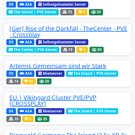
DE
ASA
Selbstgehosteter Server
The Island | PVE-Server
15
4
50
[Ger] Rise of the Darkfall - TheCenter - PVE
- Crossplay
DE
ASA
Selbstgehosteter Server
The Center | PVE-Server
15
4
50
Artemis Gemeinsam sind wir Stark
DE
ASA
Mietserver
The Island | PVE-Server
14
32
20
EU | Vikingard Cluster PVE/PVP
[CROSSPLAY]
DE
ASA
Mietserver
The Island | PVE-Server
10
3
20