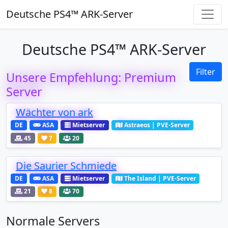
Deutsche PS4™ ARK-Server
Deutsche PS4™ ARK-Server
Filter
Unsere Empfehlung: Premium
Server
Wächter von ark
DE
ASA
Mietserver
Astraeos | PVE-Server
45
7
20
Die Saurier Schmiede
DE
ASA
Mietserver
The Island | PVE-Server
21
8
70
Normale Servers