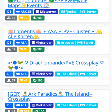
🐲Eragon Cluster🐲ASE PvE🌐Alle
Maps✨Events 🎡
DE
ARK:SE
Mietserver
Fjordur | PVE-Server
67
72
100
🪷Lamentis🪷🔹️ASA🔹PVE Cluster🔹🌟
Alle Karten🌟
DE
ASA
Mietserver
Astraeos | PVE-Server
57
98
100
◦•●🦖♡ Drachenbande/PVE Crossplay ♡
🦖●•◦
DE
ASA
Mietserver
The Island | PVE-Server
57
46
100
[GER] 🏝️Ark Paradies🏝️ The Island -
Crossplay
DE
ASA
Mietserver
The Island | PVE-Server
48
379
100