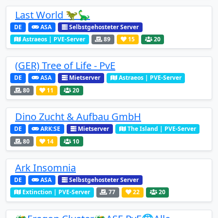
Last World 🦖🦕
DE
ASA
Selbstgehosteter Server
Astraeos | PVE-Server
89
15
20
(GER) Tree of Life - PvE
DE
ASA
Mietserver
Astraeos | PVE-Server
80
11
20
Dino Zucht & Aufbau GmbH
DE
ARK:SE
Mietserver
The Island | PVE-Server
80
14
10
Ark Insomnia
DE
ASA
Selbstgehosteter Server
Extinction | PVE-Server
77
22
20