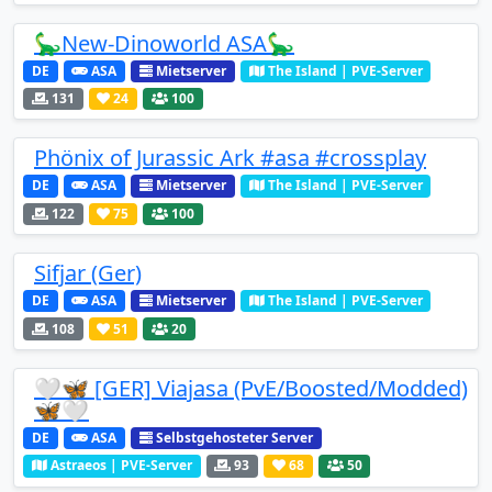
🦕New-Dinoworld ASA🦕
DE
ASA
Mietserver
The Island | PVE-Server
131
24
100
Phönix of Jurassic Ark #asa #crossplay
DE
ASA
Mietserver
The Island | PVE-Server
122
75
100
Sifjar (Ger)
DE
ASA
Mietserver
The Island | PVE-Server
108
51
20
🤍🦋 [GER] Viajasa (PvE/Boosted/Modded)
🦋🤍
DE
ASA
Selbstgehosteter Server
Astraeos | PVE-Server
93
68
50