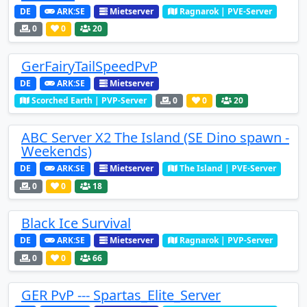
DE
ARK:SE
Mietserver
Ragnarok | PVE-Server
0
0
20
GerFairyTailSpeedPvP
DE
ARK:SE
Mietserver
Scorched Earth | PVP-Server
0
0
20
ABC Server X2 The Island (SE Dino spawn -
Weekends)
DE
ARK:SE
Mietserver
The Island | PVE-Server
0
0
18
Black Ice Survival
DE
ARK:SE
Mietserver
Ragnarok | PVP-Server
0
0
66
GER PvP --- Spartas_Elite_Server