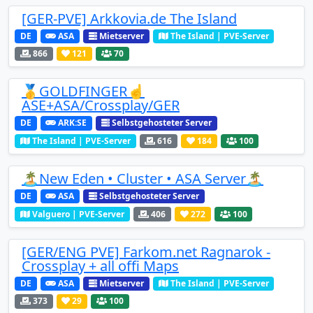
[GER-PVE] Arkkovia.de The Island
DE
ASA
Mietserver
The Island | PVE-Server
866
121
70
🥇GOLDFINGER☝️
ASE+ASA/Crossplay/GER
DE
ARK:SE
Selbstgehosteter Server
The Island | PVE-Server
616
184
100
🏝️New Eden • Cluster • ASA Server🏝️
DE
ASA
Selbstgehosteter Server
Valguero | PVE-Server
406
272
100
[GER/ENG PVE] Farkom.net Ragnarok -
Crossplay + all offi Maps
DE
ASA
Mietserver
The Island | PVE-Server
373
29
100