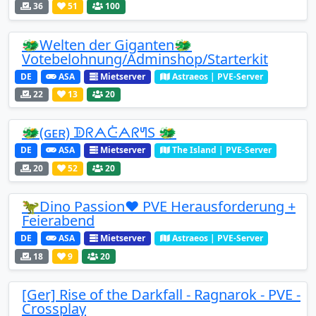
36
51
100
🐲Welten der Giganten🐲
Votebelohnung/Adminshop/Starterkit
DE
ASA
Mietserver
Astraeos | PVE-Server
22
13
20
🐲(ɢᴇʀ) ᗫᖇᗅᑤᗅᖇᖻS 🐲
DE
ASA
Mietserver
The Island | PVE-Server
20
52
20
🦖Dino Passion❤️ PVE Herausforderung +
Feierabend
DE
ASA
Mietserver
Astraeos | PVE-Server
18
9
20
[Ger] Rise of the Darkfall - Ragnarok - PVE -
Crossplay