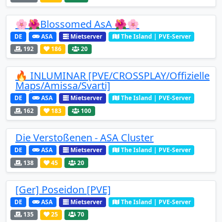
🌸🌺Blossomed AsA 🌺🌸
DE
ASA
Mietserver
The Island | PVE-Server
192
186
20
🔥 INLUMINAR [PVE/CROSSPLAY/Offizielle
Maps/Amissa/Svarti]
DE
ASA
Mietserver
The Island | PVE-Server
162
183
100
Die Verstoßenen - ASA Cluster
DE
ASA
Mietserver
The Island | PVE-Server
138
45
20
[Ger] Poseidon [PVE]
DE
ASA
Mietserver
The Island | PVE-Server
135
25
70