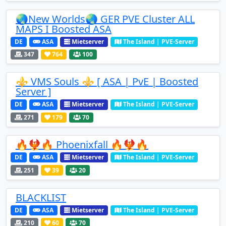
🌏New Worlds🌏 GER PVE Cluster ALL
MAPS I Boosted ASA
DE
ASA
Mietserver
The Island | PVE-Server
347
764
100
⚜️ VMS Souls ⚜️ [ ASA | PvE | Boosted
Server ]
DE
ASA
Mietserver
The Island | PVE-Server
271
179
70
🔥🐦‍🔥🔥 Phoenixfall 🔥🐦‍🔥🔥
DE
ASA
Mietserver
The Island | PVE-Server
251
39
20
BLACKLIST
DE
ASA
Mietserver
The Island | PVE-Server
210
60
70