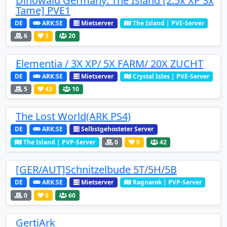
Dinowald Germany: The Island [2.5x XP 3x
Tame] PVE1
DE
ARK:SE
Mietserver
The Island | PVE-Server
6
3
20
Elementia / 3X XP/ 5X FARM/ 20X ZUCHT
DE
ARK:SE
Mietserver
Crystal Isles | PVE-Server
5
43
10
The Lost World(ARK PS4)
DE
ARK:SE
Selbstgehosteter Server
The Island | PVP-Server
0
0
42
[GER/AUT]Schnitzelbude 5T/5H/5B
DE
ARK:SE
Mietserver
Ragnarok | PVP-Server
0
0
60
GertiArk