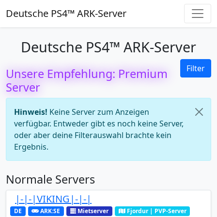
Deutsche PS4™ ARK-Server
Deutsche PS4™ ARK-Server
Filter
Unsere Empfehlung: Premium
Server
Hinweis!
Keine Server zum Anzeigen
verfügbar. Entweder gibt es noch keine Server,
oder aber deine Filterauswahl brachte kein
Ergebnis.
Normale Servers
|-|-|VIKING|-|-|
DE
ARK:SE
Mietserver
Fjordur | PVP-Server