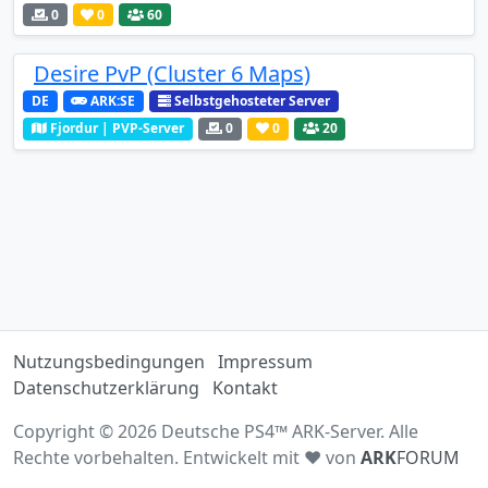
0
0
60
Desire PvP (Cluster 6 Maps)
DE
ARK:SE
Selbstgehosteter Server
Fjordur | PVP-Server
0
0
20
Nutzungsbedingungen
Impressum
Datenschutzerklärung
Kontakt
Copyright © 2026 Deutsche PS4™ ARK-Server. Alle
Rechte vorbehalten. Entwickelt mit ♥ von
ARK
FORUM