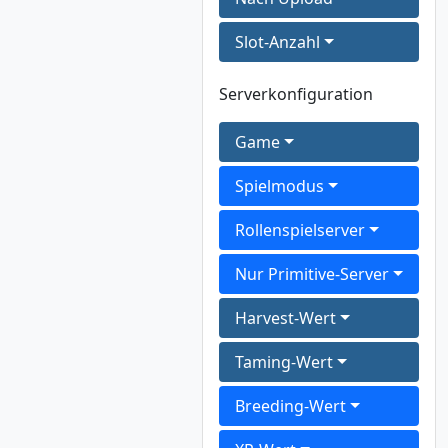
Slot-Anzahl
Serverkonfiguration
Game
Spielmodus
Rollenspielserver
Nur Primitive-Server
Harvest-Wert
Taming-Wert
Breeding-Wert