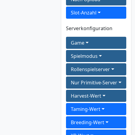
Slot-Anzahl
Serverkonfiguration
Game
Spielmodus
Rollenspielserver
Nur Primitive-Server
Harvest-Wert
Taming-Wert
Breeding-Wert