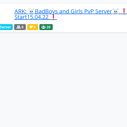
ARK: ☠️BadBoys and Girls PvP Server☠️ ❗
Start15.04.22 ❗️
-Server
0
8
20