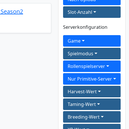
️Season2
Slot-Anzahl
Serverkonfiguration
Game
Spielmodus
Rollenspielserver
Nur Primitive-Server
Harvest-Wert
Taming-Wert
Breeding-Wert