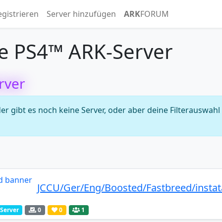
egistrieren
Server hinzufügen
ARK
FORUM
e PS4™ ARK-Server
rver
 gibt es noch keine Server, oder aber deine Filterauswahl
JCCU/Ger/Eng/Boosted/Fastbreed/instat
-Server
0
0
1