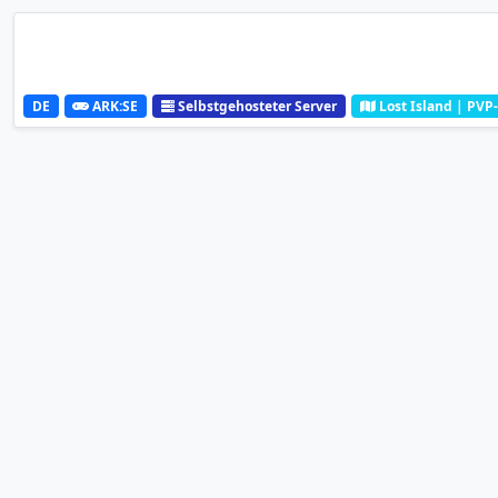
DE
ARK:SE
Selbstgehosteter Server
Lost Island | PVP