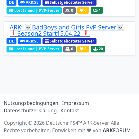
DE
ARK:SE
Selbstgehosteter Server
Lost Island | PVP-Server
0
0
1
ARK: ☠️BadBoys and Girls PvP Server☠️
❗️Season2 Start15.04.22 ❗️
DE
ARK:SE
Selbstgehosteter Server
Lost Island | PVP-Server
0
8
20
Nutzungsbedingungen
Impressum
Datenschutzerklärung
Kontakt
Copyright © 2026 Deutsche PS4™ ARK-Server. Alle
Rechte vorbehalten. Entwickelt mit ♥ von
ARK
FORUM