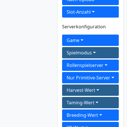
Slot-Anzahl
Serverkonfiguration
Game
Spielmodus
Rollenspielserver
Nur Primitive-Server
Harvest-Wert
Taming-Wert
Breeding-Wert