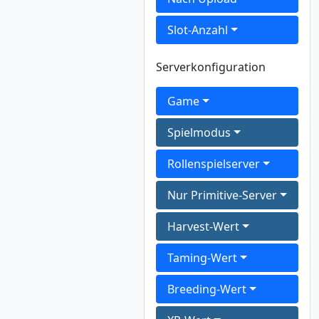
Slot-Anzahl
Serverkonfiguration
Game
Spielmodus
Rollenspielserver
Nur Primitive-Server
Harvest-Wert
Taming-Wert
Breeding-Wert