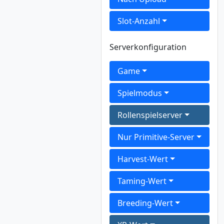
Slot-Anzahl
Serverkonfiguration
Game
Spielmodus
Rollenspielserver
Nur Primitive-Server
Harvest-Wert
Taming-Wert
Breeding-Wert