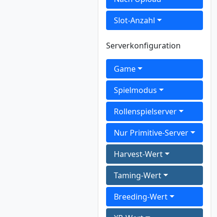
Slot-Anzahl
Serverkonfiguration
Game
Spielmodus
Rollenspielserver
Nur Primitive-Server
Harvest-Wert
Taming-Wert
Breeding-Wert