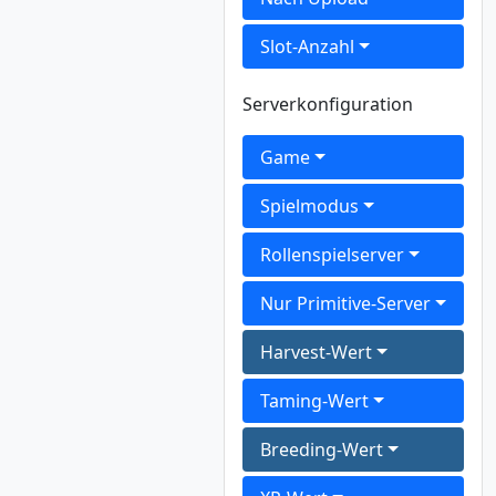
Slot-Anzahl
Serverkonfiguration
Game
Spielmodus
Rollenspielserver
Nur Primitive-Server
Harvest-Wert
Taming-Wert
Breeding-Wert