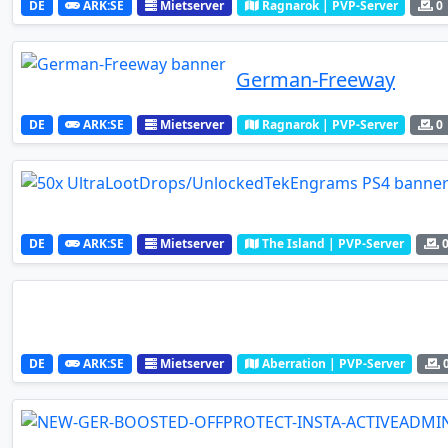
DE
ARK:SE
Mietserver
Ragnarok | PVP-Server
0
German-Freeway
DE
ARK:SE
Mietserver
Ragnarok | PVP-Server
0
DE
ARK:SE
Mietserver
The Island | PVP-Server
DE
ARK:SE
Mietserver
Aberration | PVP-Server