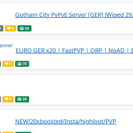
Gotham City PvPvE Server [GER] !Wiped 29
0
0
50
EURO GER x20 | FastPVP | ORP | NoAD | B
0
70
0
26
NEW!20xboosted/Insta/highloot/PVP