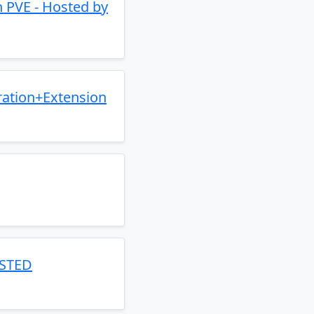
h PVE - Hosted by
ation+Extension
OSTED