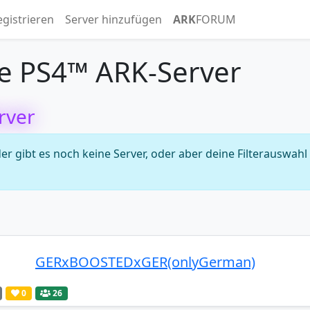
egistrieren
Server hinzufügen
ARK
FORUM
e PS4™ ARK-Server
rver
 gibt es noch keine Server, oder aber deine Filterauswahl
GERxBOOSTEDxGER(onlyGerman)
0
26