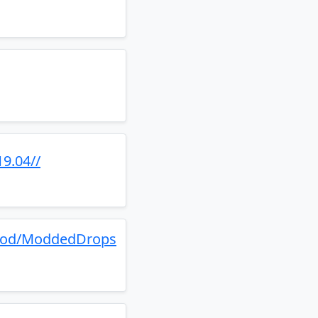
9.04//
ckmod/ModdedDrops