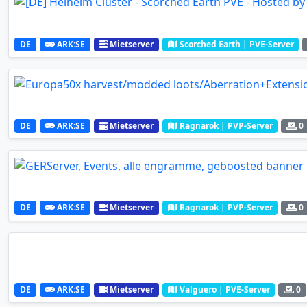
DE
ARK:SE
Mietserver
Scorched Earth | PVE-Server
DE
ARK:SE
Mietserver
Ragnarok | PVP-Server
0
DE
ARK:SE
Mietserver
Ragnarok | PVP-Server
0
DE
ARK:SE
Mietserver
Valguero | PVE-Server
0