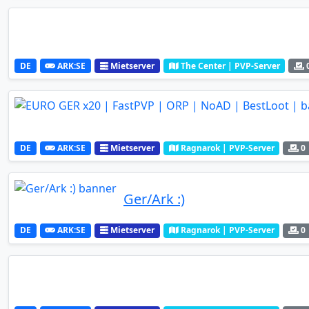
DE
ARK:SE
Mietserver
The Center | PVP-Server
DE
ARK:SE
Mietserver
Ragnarok | PVP-Server
0
Ger/Ark :)
DE
ARK:SE
Mietserver
Ragnarok | PVP-Server
0