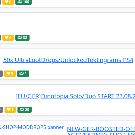
0
100
0
32
50x UltraLootDrops/UnlockedTekEngrams PS4
0
0
1
[EU/GER]Dinotopia Solo/Duo START 23.08.
0
1
20
NEW-GER-BOOSTED-OFF
ACTIVEADMIN-SHOP-