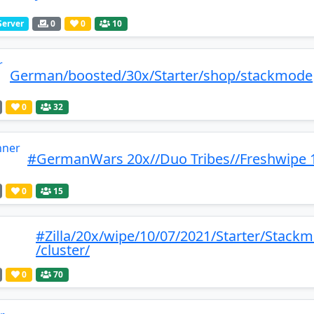
Server
0
0
10
German/boosted/30x/Starter/shop/stackmode
0
32
#GermanWars 20x//Duo Tribes//Freshwipe 1
0
15
#Zilla/20x/wipe/10/07/2021/Starter/Sta
/cluster/
0
70