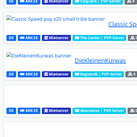
DE
ARK:SE
Mietserver
Valguero | PVP-Server
0
Classic Sp
DE
ARK:SE
Mietserver
The Center | PVP-Server
DieKleinenKurwas
DE
ARK:SE
Mietserver
Ragnarok | PVP-Server
0
DE
ARK:SE
Mietserver
Aberration | PVP-Server