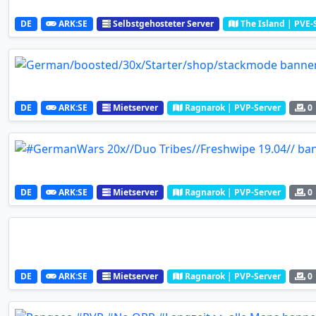
DE
ARK:SE
Selbstgehosteter Server
The Island | PVE-
DE
ARK:SE
Mietserver
Ragnarok | PVP-Server
0
DE
ARK:SE
Mietserver
Ragnarok | PVP-Server
0
DE
ARK:SE
Mietserver
Ragnarok | PVP-Server
0