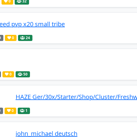
0
32
eed pvp x20 small tribe
0
0
24
0
50
HAZE Ger/30x/Starter/Shop/Cluster/Freshw
0
0
1
john_michael deutsch