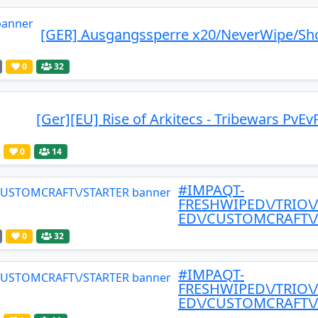
[GER] Ausgangssperre x20/NeverWipe/Sho
0
32
[Ger][EU] Rise of Arkitecs - Tribewars PvEv
0
14
#IMPAQT-
FRESHWIPED\/TRIO\
ED\/CUSTOMCRAFT\/
0
32
#IMPAQT-
FRESHWIPED\/TRIO\
ED\/CUSTOMCRAFT\/