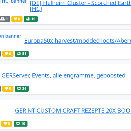
[DE] Helheim Cluster - Scorched Eart
[HC]
0
0
10
Europa50x harvest/modded loots/Aberr
0
51
GERServer, Events, alle engramme, geboosted
0
24
GER NT CUSTOM CRAFT REZEPTE 20X BO
0
10