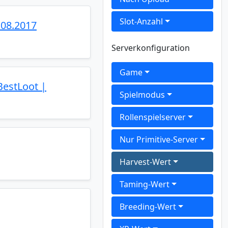
Slot-Anzahl
.08.2017
Serverkonfiguration
Game
estLoot |
Spielmodus
Rollenspielserver
Nur Primitive-Server
Harvest-Wert
Taming-Wert
Breeding-Wert