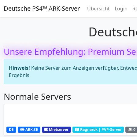
Deutsche PS4™ ARK-Server
Übersicht
Login
R
Deutsch
Unsere Empfehlung: Premium Se
Hinweis!
Keine Server zum Anzeigen verfügbar. Entweder
Ergebnis.
Normale Servers
DE
ARK:SE
Mietserver
Ragnarok | PVP-Server
0