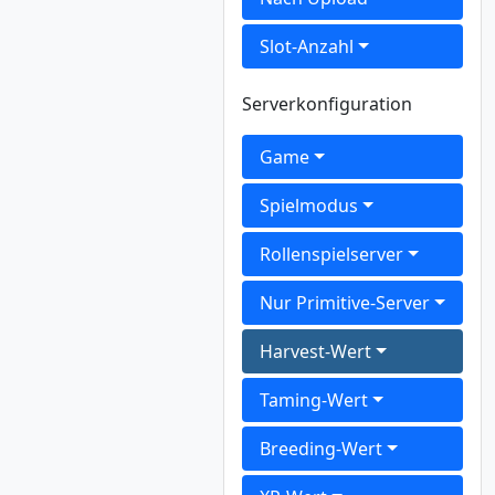
Slot-Anzahl
Serverkonfiguration
Game
Spielmodus
Rollenspielserver
Nur Primitive-Server
Harvest-Wert
Taming-Wert
Breeding-Wert