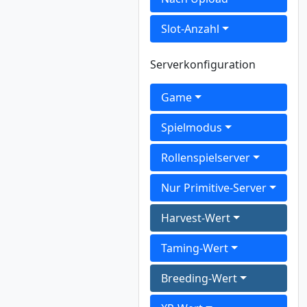
Slot-Anzahl
Serverkonfiguration
Game
Spielmodus
Rollenspielserver
Nur Primitive-Server
Harvest-Wert
Taming-Wert
Breeding-Wert