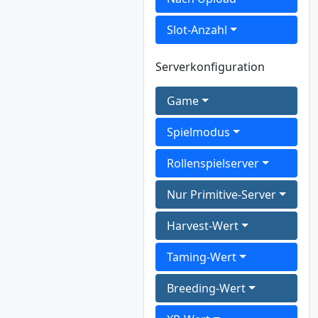
Slot-Anzahl
Serverkonfiguration
Game
Spielmodus
Rollenspielserver
Nur Primitive-Server
Harvest-Wert
Taming-Wert
Breeding-Wert