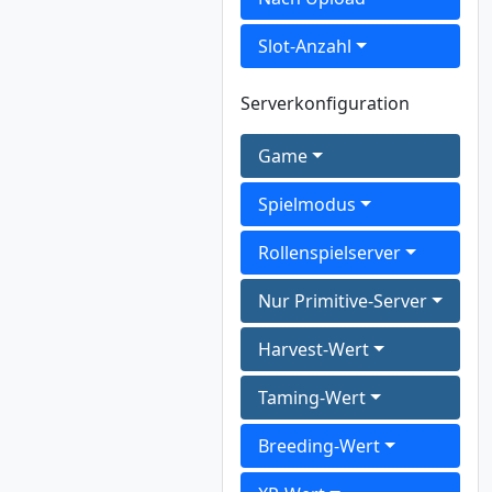
Slot-Anzahl
Serverkonfiguration
Game
Spielmodus
Rollenspielserver
Nur Primitive-Server
Harvest-Wert
Taming-Wert
Breeding-Wert