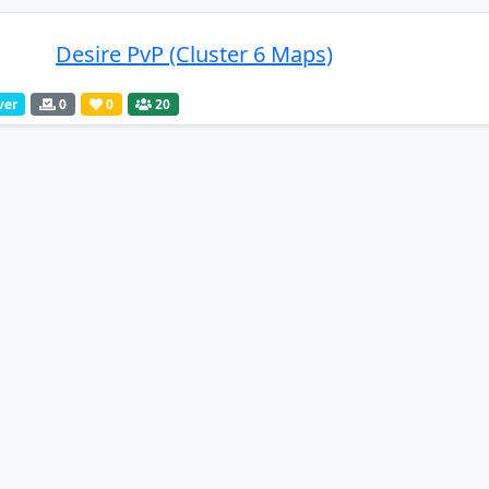
Desire PvP (Cluster 6 Maps)
ver
0
0
20