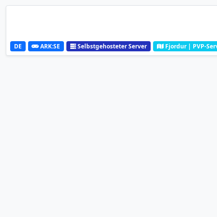
DE
ARK:SE
Selbstgehosteter Server
Fjordur | PVP-Ser