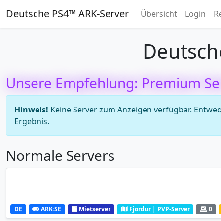
Deutsche PS4™ ARK-Server
Übersicht
Login
R
Deutsch
Unsere Empfehlung: Premium Se
Hinweis!
Keine Server zum Anzeigen verfügbar. Entweder
Ergebnis.
Normale Servers
DE
ARK:SE
Mietserver
Fjordur | PVP-Server
0