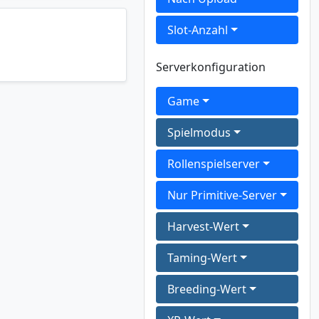
Slot-Anzahl
Serverkonfiguration
Game
Spielmodus
Rollenspielserver
Nur Primitive-Server
Harvest-Wert
Taming-Wert
Breeding-Wert