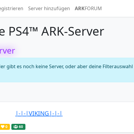
egistrieren
Server hinzufügen
ARK
FORUM
e PS4™ ARK-Server
rver
 gibt es noch keine Server, oder aber deine Filterauswahl
|-|-|VIKING|-|-|
0
60