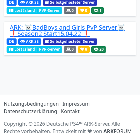
DE
ARK:SE
Selbstgehosteter Server
Lost Island | PVP-Server
0
0
1
ARK: ☠️BadBoys and Girls PvP Server☠️
❗️Season2 Start15.04.22 ❗️
DE
ARK:SE
Selbstgehosteter Server
Lost Island | PVP-Server
0
8
20
Nutzungsbedingungen
Impressum
Datenschutzerklärung
Kontakt
Copyright © 2026 Deutsche PS4™ ARK-Server. Alle
Rechte vorbehalten. Entwickelt mit ♥ von
ARK
FORUM