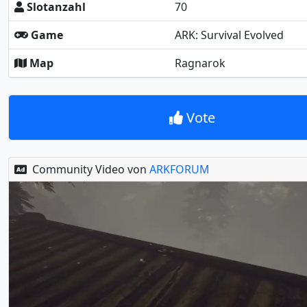
Slotanzahl
70
Game
ARK: Survival Evolved
Map
Ragnarok
Vote
Community Video von
ARKFORUM