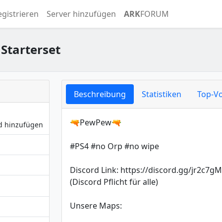
egistrieren
Server hinzufügen
ARK
FORUM
Starterset
Beschreibung
Statistiken
Top-Vo
🔫PewPew🔫
nd hinzufügen
#PS4 #no Orp #no wipe
Discord Link: https://discord.gg/jr2c7g
(Discord Pflicht für alle)
Unsere Maps: