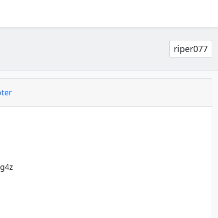
riper077
ter
Mg4z