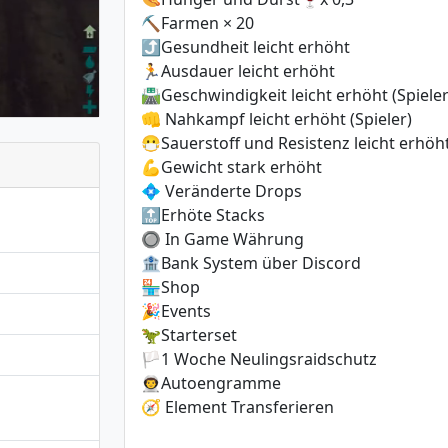
⛏️Farmen × 20
⤴️Gesundheit leicht erhöht
🏃Ausdauer leicht erhöht
🛣️Geschwindigkeit leicht erhöht (Spieler
👊 Nahkampf leicht erhöht (Spieler)
😷Sauerstoff und Resistenz leicht erhöht
💪Gewicht stark erhöht
💠 Veränderte Drops
🔝Erhöte Stacks
🔘 In Game Währung
🏦Bank System über Discord
🏪Shop
🎉Events
🦖Starterset
🏳️1 Woche Neulingsraidschutz
👨‍🚀Autoengramme
🧭 Element Transferieren