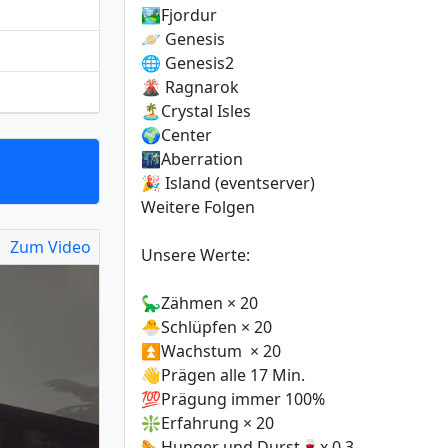
🏞️Fjordur
🪐 Genesis
🌐 Genesis2
🌋 Ragnarok
🏝️Crystal Isles
🌍Center
🌃Aberration
🎉 Island (eventserver)
Weitere Folgen
Zum Video
Unsere Werte:
🦕Zähmen × 20
🐣Schlüpfen × 20
⏫Wachstum × 20
👋Prägen alle 17 Min.
💯Prägung immer 100%
❇️Erfahrung × 20
🌭Hunger und Durst🍷x 0,3