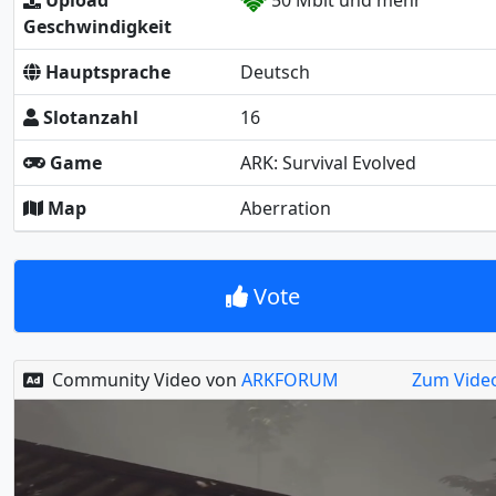
Upload
50 Mbit und mehr
Geschwindigkeit
Hauptsprache
Deutsch
Slotanzahl
16
Game
ARK: Survival Evolved
Map
Aberration
Vote
Community Video von
ARKFORUM
Zum Vide