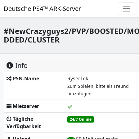
Deutsche PS4™ ARK-Server
#NewCrazyguys2/PVP/BOOSTED/M
DDED/CLUSTER
Info
PSN-Name
RyserTek
Zum Spielen, bitte als Freund
hinzufügen
Mietserver
Tägliche
24/7 Online
Verfügbarkeit