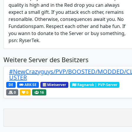
quality is high and in the Red drop you can always
expect a small gift. If you attack esch other, remains
resonalble. Otherwise, consequences await you. No
Fundationspam. Respect each other and habe fun. If
you wann to donate to the Server or buy something,
psn: RyserTek.
Weitere Server des Besitzers
#NewCrazyguys/PVP/BOOSTED/MODDED/C
USTER
DE
ARK:SE
Mietserver
Ragnarok | PVP-Server
0
0
16