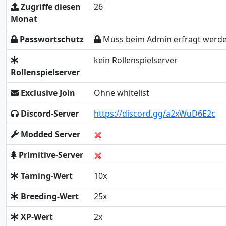
Zugriffe diesen
26
Monat
Passwortschutz
Muss beim Admin erfragt werd
kein Rollenspielserver
Rollenspielserver
Exclusive Join
Ohne whitelist
Discord-Server
https://discord.gg/a2xWuD6E2c
Modded Server
Primitive-Server
Taming-Wert
10x
Breeding-Wert
25x
XP-Wert
2x