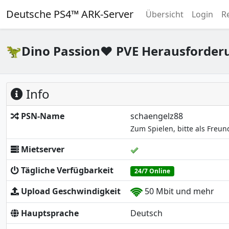
Deutsche PS4™ ARK-Server
Übersicht
Login
R
🦖Dino Passion❤️ PVE Herausforder
Info
PSN-Name
schaengelz88
Zum Spielen, bitte als Freu
Mietserver
Tägliche Verfügbarkeit
24/7 Online
Upload Geschwindigkeit
50 Mbit und mehr
Hauptsprache
Deutsch