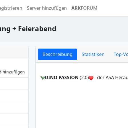
egistrieren
Server hinzufügen
ARK
FORUM
ung + Feierabend
Beschreibung
Statistiken
Top-Vo
nd hinzufügen
DINO PASSION
(2.0)
- der ASA Hera