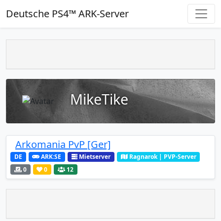
Deutsche PS4™ ARK-Server
MikeTike
Arkomania PvP [Ger]
DE
ARK:SE
Mietserver
Ragnarok | PVP-Server
0
0
12