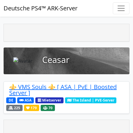
Deutsche PS4™ ARK-Server
Ceasar
⚜️ VMS Souls ⚜️ [ ASA | PvE | Boosted
Server ]
DE
ASA
Mietserver
The Island | PVE-Server
225
179
70